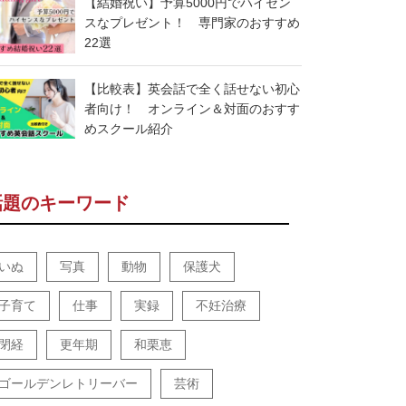
【結婚祝い】予算5000円でハイセン
スなプレゼント！ 専門家のおすすめ
22選
【比較表】英会話で全く話せない初心
者向け！ オンライン＆対面のおすす
めスクール紹介
話題のキーワード
いぬ
写真
動物
保護犬
子育て
仕事
実録
不妊治療
閉経
更年期
和栗恵
ゴールデンレトリーバー
芸術