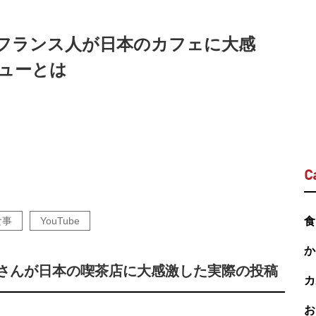
フランス人が日本のカフェに大感
ューとは
C
食事
YouTube
食
か
さんが日本の喫茶店に大感激した実際の投稿
カ
お