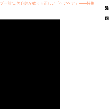
プー前”…美容師が教える正しい「ヘアケア」――特集
漫
国