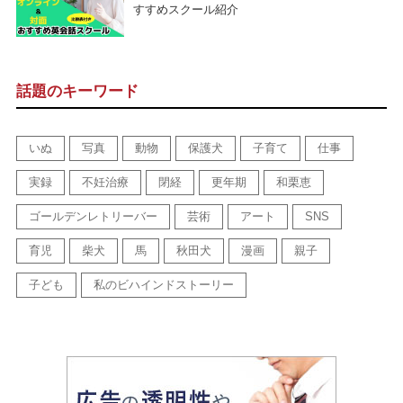
すすめスクール紹介
話題のキーワード
いぬ
写真
動物
保護犬
子育て
仕事
実録
不妊治療
閉経
更年期
和栗恵
ゴールデンレトリーバー
芸術
アート
SNS
育児
柴犬
馬
秋田犬
漫画
親子
子ども
私のビハインドストーリー