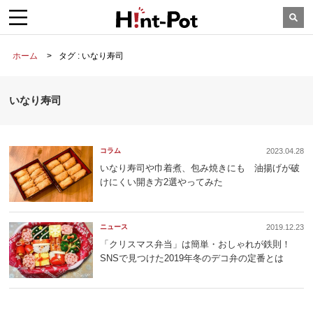
ホーム
タグ : いなり寿司
いなり寿司
コラム
2023.04.28
いなり寿司や巾着煮、包み焼きにも 油揚げが破
けにくい開き方2選やってみた
ニュース
2019.12.23
「クリスマス弁当」は簡単・おしゃれが鉄則！
SNSで見つけた2019年冬のデコ弁の定番とは