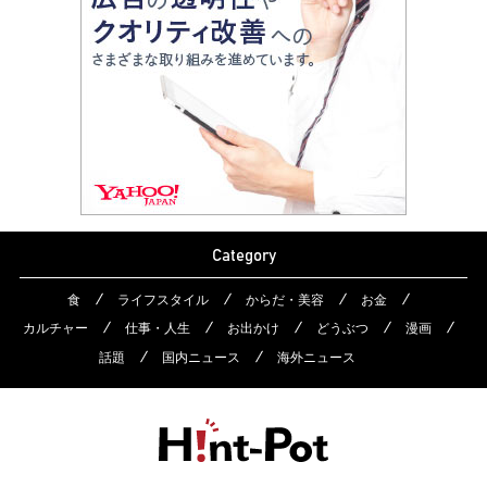
Category
食
ライフスタイル
からだ・美容
お金
カルチャー
仕事・人生
お出かけ
どうぶつ
漫画
話題
国内ニュース
海外ニュース