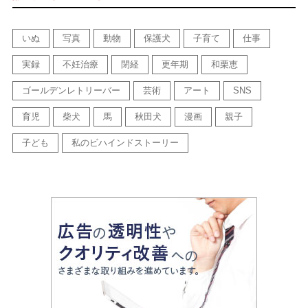
いぬ
写真
動物
保護犬
子育て
仕事
実録
不妊治療
閉経
更年期
和栗恵
ゴールデンレトリーバー
芸術
アート
SNS
育児
柴犬
馬
秋田犬
漫画
親子
子ども
私のビハインドストーリー