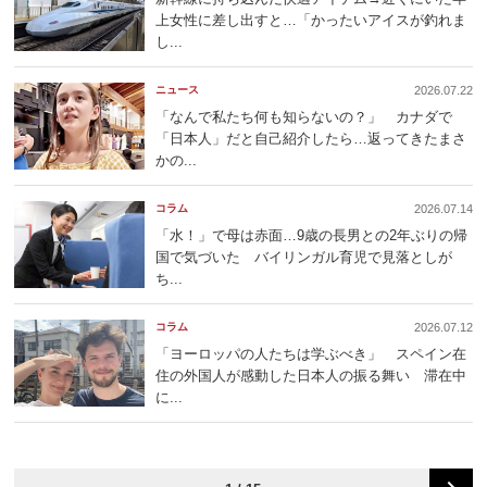
上女性に差し出すと…「かったいアイスが釣れま
し...
ニュース
2026.07.22
「なんで私たち何も知らないの？」 カナダで
「日本人」だと自己紹介したら…返ってきたまさ
かの...
コラム
2026.07.14
「水！」で母は赤面…9歳の長男との2年ぶりの帰
国で気づいた バイリンガル育児で見落としが
ち...
コラム
2026.07.12
「ヨーロッパの人たちは学ぶべき」 スペイン在
住の外国人が感動した日本人の振る舞い 滞在中
に...