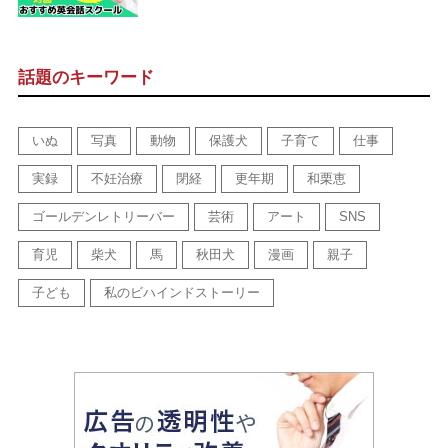
話題のキーワード
いぬ
写真
動物
保護犬
子育て
仕事
実録
不妊治療
閉経
更年期
和栗恵
ゴールデンレトリーバー
芸術
アート
SNS
育児
柴犬
馬
秋田犬
漫画
親子
子ども
私のビハインドストーリー