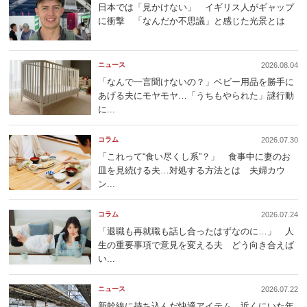
日本では「見かけない」 イギリス人がギャップ
に衝撃 「なんだか不思議」と感じた光景とは
ニュース
2026.08.04
「なんで一言聞けないの？」ベビー用品を勝手に
あげる夫にモヤモヤ…「うちもやられた」謎行動
に...
コラム
2026.07.30
「これって“食い尽くし系”？」 食事中に妻のお
皿を見続ける夫…対処する方法とは 夫婦カウ
ン...
コラム
2026.07.24
「退職も再就職も話し合ったはずなのに…」 人
生の重要事項で意見を変える夫 どう向き合えば
い...
ニュース
2026.07.22
新幹線に持ち込んだ快適アイテム→近くにいた年