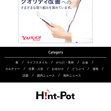
Category
食
ライフスタイル
からだ・美容
お金
カルチャー
仕事・人生
お出かけ
どうぶつ
漫画
話題
国内ニュース
海外ニュース