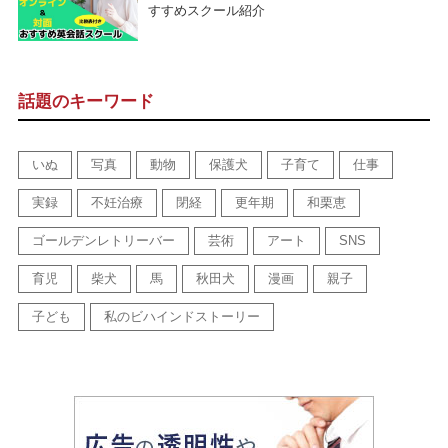
すすめスクール紹介
話題のキーワード
いぬ
写真
動物
保護犬
子育て
仕事
実録
不妊治療
閉経
更年期
和栗恵
ゴールデンレトリーバー
芸術
アート
SNS
育児
柴犬
馬
秋田犬
漫画
親子
子ども
私のビハインドストーリー