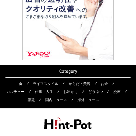
Category
食
ライフスタイル
からだ・美容
お金
カルチャー
仕事・人生
お出かけ
どうぶつ
漫画
話題
国内ニュース
海外ニュース