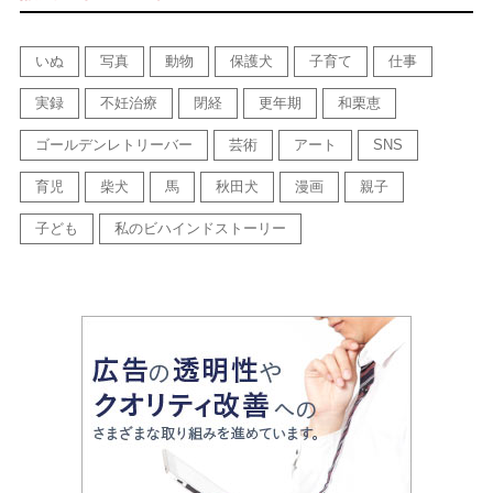
いぬ
写真
動物
保護犬
子育て
仕事
実録
不妊治療
閉経
更年期
和栗恵
ゴールデンレトリーバー
芸術
アート
SNS
育児
柴犬
馬
秋田犬
漫画
親子
子ども
私のビハインドストーリー