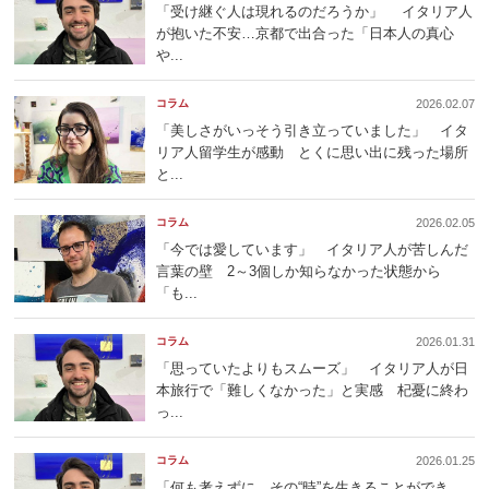
「受け継ぐ人は現れるのだろうか」 イタリア人
が抱いた不安…京都で出合った「日本人の真心
や...
コラム
2026.02.07
「美しさがいっそう引き立っていました」 イタ
リア人留学生が感動 とくに思い出に残った場所
と...
コラム
2026.02.05
「今では愛しています」 イタリア人が苦しんだ
言葉の壁 2～3個しか知らなかった状態から
「も...
コラム
2026.01.31
「思っていたよりもスムーズ」 イタリア人が日
本旅行で「難しくなかった」と実感 杞憂に終わ
っ...
コラム
2026.01.25
「何も考えずに、その“時”を生きることができ