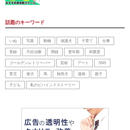
話題のキーワード
いぬ
写真
動物
保護犬
子育て
仕事
実録
不妊治療
閉経
更年期
和栗恵
ゴールデンレトリーバー
芸術
アート
SNS
育児
柴犬
馬
秋田犬
漫画
親子
子ども
私のビハインドストーリー