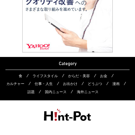
Category
食
ライフスタイル
からだ・美容
お金
カルチャー
仕事・人生
お出かけ
どうぶつ
漫画
話題
国内ニュース
海外ニュース