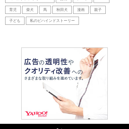
育児
柴犬
馬
秋田犬
漫画
親子
子ども
私のビハインドストーリー