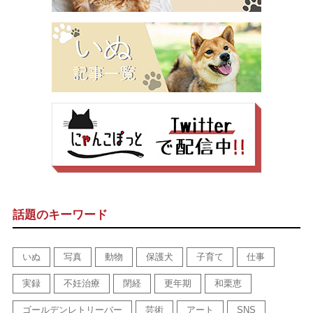
話題のキーワード
いぬ
写真
動物
保護犬
子育て
仕事
実録
不妊治療
閉経
更年期
和栗恵
ゴールデンレトリーバー
芸術
アート
SNS