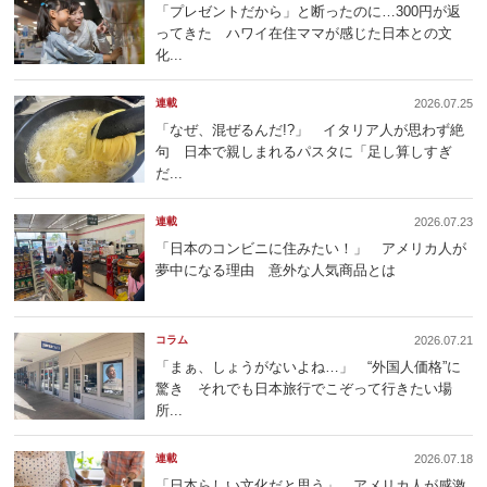
「プレゼントだから」と断ったのに…300円が返
ってきた ハワイ在住ママが感じた日本との文
化...
連載
2026.07.25
「なぜ、混ぜるんだ!?」 イタリア人が思わず絶
句 日本で親しまれるパスタに「足し算しすぎ
だ...
連載
2026.07.23
「日本のコンビニに住みたい！」 アメリカ人が
夢中になる理由 意外な人気商品とは
コラム
2026.07.21
「まぁ、しょうがないよね…」 “外国人価格”に
驚き それでも日本旅行でこぞって行きたい場
所...
連載
2026.07.18
「日本らしい文化だと思う」 アメリカ人が感激