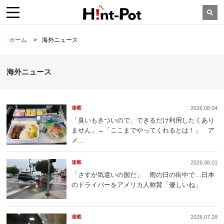
ホーム
海外ニュース
海外ニュース
連載
2026.08.04
「臭いもきついので、できるだけ利用したくあり
ません」→「ここまでやってくれるとは！」 ア
メ...
連載
2026.08.01
「さすが気遣いの国だ」 雨の日の街中で…日本
のドライバーをアメリカ人称賛「優しいね」
連載
2026.07.28