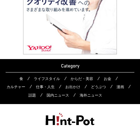
Category
食
ライフスタイル
からだ・美容
お金
カルチャー
仕事・人生
お出かけ
どうぶつ
漫画
話題
国内ニュース
海外ニュース