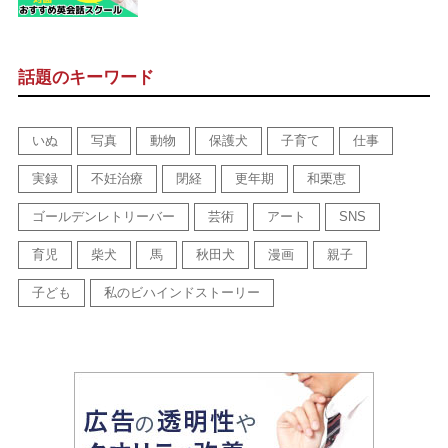
話題のキーワード
いぬ
写真
動物
保護犬
子育て
仕事
実録
不妊治療
閉経
更年期
和栗恵
ゴールデンレトリーバー
芸術
アート
SNS
育児
柴犬
馬
秋田犬
漫画
親子
子ども
私のビハインドストーリー