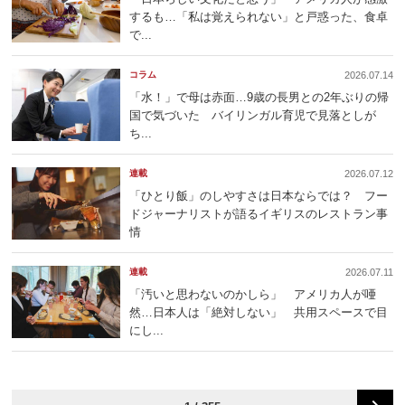
するも…「私は覚えられない」と戸惑った、食卓
で...
コラム
2026.07.14
「水！」で母は赤面…9歳の長男との2年ぶりの帰
国で気づいた バイリンガル育児で見落としが
ち...
連載
2026.07.12
「ひとり飯」のしやすさは日本ならでは？ フー
ドジャーナリストが語るイギリスのレストラン事
情
連載
2026.07.11
「汚いと思わないのかしら」 アメリカ人が唖
然…日本人は「絶対しない」 共用スペースで目
にし...