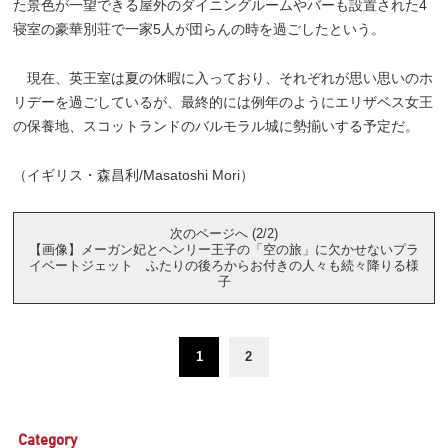
た景色が一望できる屋外のダイニングルームやバーも設置された4
寝室の豪華別荘で一家5人が団らんの時を過ごしたという。
現在、英王室は夏の休暇に入っており、それぞれが思い思いのホ
リデーを過ごしているが、最終的には例年のようにエリザベス女王
の保養地、スコットランドのバルモラル城に勢揃いする予定だ。
（イギリス・森昌利/Masatoshi Mori）
次のページへ (2/2)
【画像】メーガン妃とヘンリー王子の「空の旅」に欠かせないプラ
イベートジェット ふたりの後ろからお付きの人々も続々降りる様
子
1
2
Category