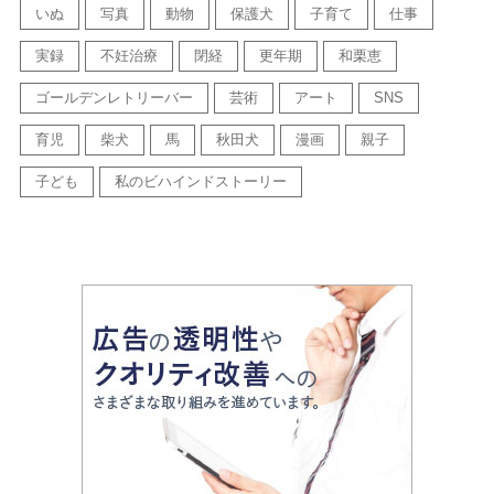
いぬ
写真
動物
保護犬
子育て
仕事
実録
不妊治療
閉経
更年期
和栗恵
ゴールデンレトリーバー
芸術
アート
SNS
育児
柴犬
馬
秋田犬
漫画
親子
子ども
私のビハインドストーリー