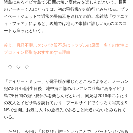
諸島にあるイビサ島で5日間の短い夏休みを楽しんだという。長男
のアーチーくんにとっては、初の飛行機での旅行とみられる。プラ
イベートジェットで通常の警備班を連れての旅。米雑誌「ヴァニテ
ィ・フェア」によると、現地では地元の事情に詳しい5人のエスコ
ートも雇ったという。
冷え、月経不順…タンパク質不足はトラブルの原因 多くの女性に
プロテイン摂取をおすすめする理由
◇ ◇ ◇
「デイリー・ミラー」が電子版が報じたところによると、メーガン
妃の8月4日誕生日後、地中海西部のパレアレス諸島にあるイビサ
島で5日間の短い夏休みを楽しんだという。同妃は2016年にふたり
の友人とイビサ島を訪れており、プールサイドでくつろぐ写真をS
NSで公開。お気に入りの旅行先であること間違いないとみられて
いる。
ただし、今回は「お忍び」旅行ということで、バッキンガム宮殿