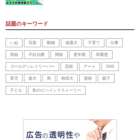
話題のキーワード
いぬ
写真
動物
保護犬
子育て
仕事
実録
不妊治療
閉経
更年期
和栗恵
ゴールデンレトリーバー
芸術
アート
SNS
育児
柴犬
馬
秋田犬
漫画
親子
子ども
私のビハインドストーリー