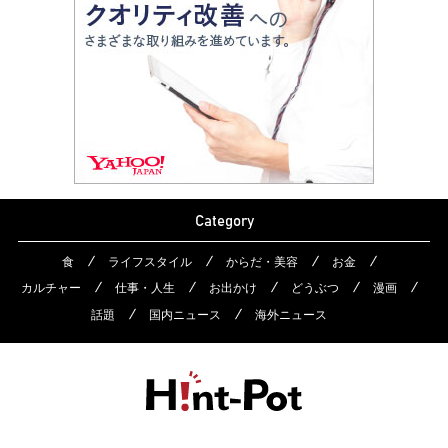
Category
食
ライフスタイル
からだ・美容
お金
カルチャー
仕事・人生
お出かけ
どうぶつ
漫画
話題
国内ニュース
海外ニュース