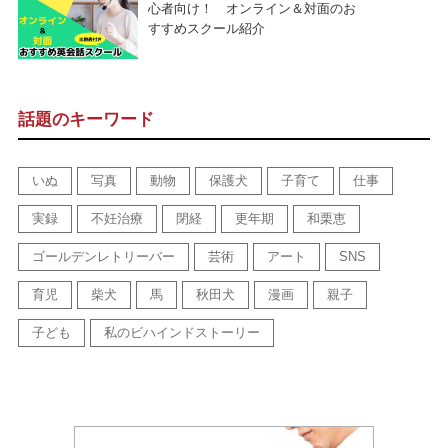
心者向け！ オンライン＆対面のお
すすめスクール紹介
話題のキーワード
いぬ
写真
動物
保護犬
子育て
仕事
実録
不妊治療
閉経
更年期
和栗恵
ゴールデンレトリーバー
芸術
アート
SNS
育児
柴犬
馬
秋田犬
漫画
親子
子ども
私のビハインドストーリー