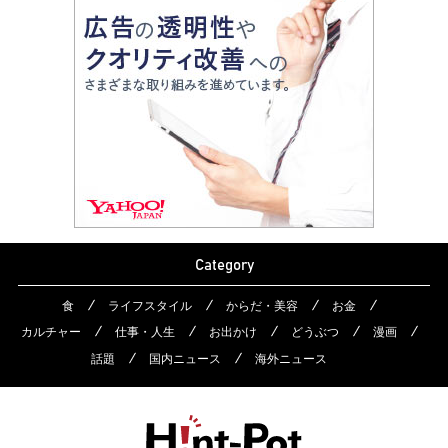
Category
食
ライフスタイル
からだ・美容
お金
カルチャー
仕事・人生
お出かけ
どうぶつ
漫画
話題
国内ニュース
海外ニュース