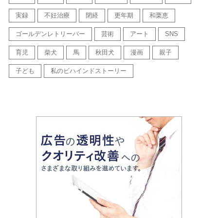
実録
不妊治療
閉経
更年期
和栗恵
ゴールデンレトリーバー
芸術
アート
SNS
育児
柴犬
馬
秋田犬
漫画
親子
子ども
私のビハインドストーリー