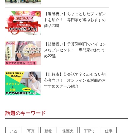
【還暦祝い】ちょっとしたプレゼン
トを紹介！ 専門家が選ぶおすすめ
商品20選
【結婚祝い】予算5000円でハイセン
スなプレゼント！ 専門家のおすす
め22選
【比較表】英会話で全く話せない初
心者向け！ オンライン＆対面のお
すすめスクール紹介
話題のキーワード
いぬ
写真
動物
保護犬
子育て
仕事