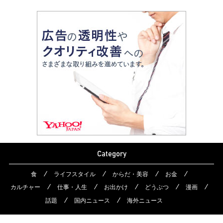
Category
食
ライフスタイル
からだ・美容
お金
カルチャー
仕事・人生
お出かけ
どうぶつ
漫画
話題
国内ニュース
海外ニュース