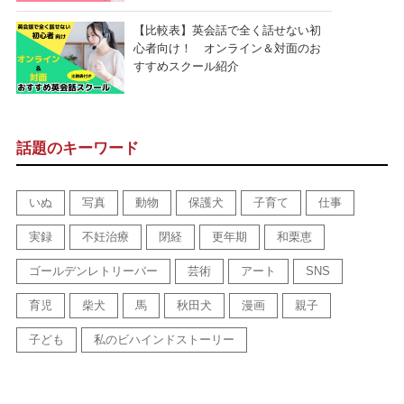
【比較表】英会話で全く話せない初
心者向け！ オンライン＆対面のお
すすめスクール紹介
話題のキーワード
いぬ
写真
動物
保護犬
子育て
仕事
実録
不妊治療
閉経
更年期
和栗恵
ゴールデンレトリーバー
芸術
アート
SNS
育児
柴犬
馬
秋田犬
漫画
親子
子ども
私のビハインドストーリー