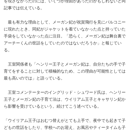
を現さなかったのには、いくつか理由があったのかもしれないと同
記事では伝えている。
最も有力な理由として、メーガン妃が祝賀飛行を見にバルコニー
に現れたとき、同妃がジャケットを着ていなかった点と持っていた
手袋をしていなかった点に注目。「恐らく、メーガン妃は舞台裏で
アーチーくんの世話をしていたのではないだろうか」と報じてい
る。
王室関係者も「ヘンリー王子とメーガン妃は、自分たちの手で子
育てをすることに対して積極的なため、この理由が可能性としては
最も高いのでは」と語っている。
王室コメンテーターのイングリッド・シュワード氏は、ヘンリー
王子とメーガン妃の子育て法は、ウイリアム王子とキャサリン妃か
ら影響を受けているという。続けてこう述べている。
「ウイリアム王子はおむつ替えがとても上手で、夜中でも起きて子
どもの世話をしたり、学校へのお迎え、お風呂やティータイムも子