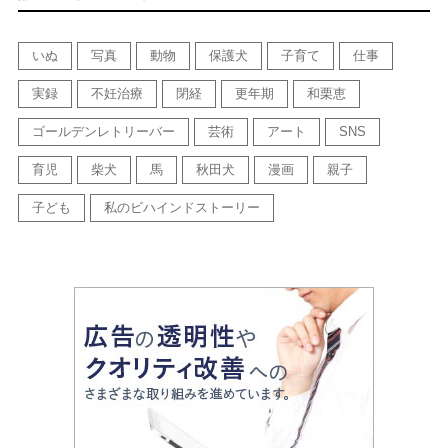
いぬ
写真
動物
保護犬
子育て
仕事
実録
不妊治療
閉経
更年期
和栗恵
ゴールデンレトリーバー
芸術
アート
SNS
育児
柴犬
馬
秋田犬
漫画
親子
子ども
私のビハインドストーリー