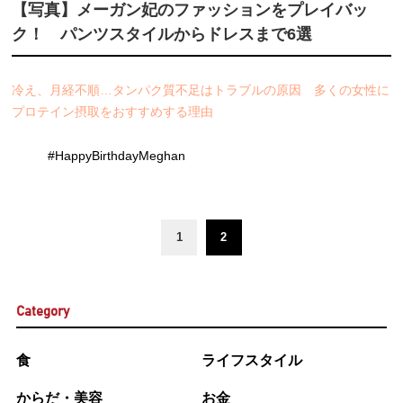
【写真】メーガン妃のファッションをプレイバッ
ク！ パンツスタイルからドレスまで6選
冷え、月経不順…タンパク質不足はトラブルの原因 多くの女性に
プロテイン摂取をおすすめする理由
#HappyBirthdayMeghan
1
2
Category
食
ライフスタイル
からだ・美容
お金