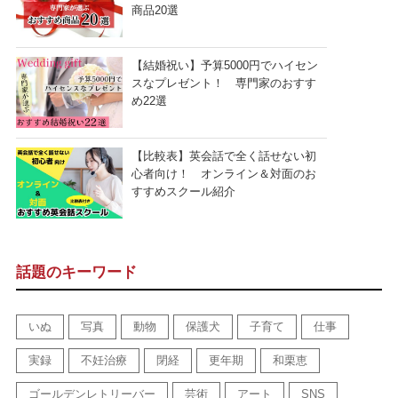
商品20選
【結婚祝い】予算5000円でハイセン
スなプレゼント！ 専門家のおすす
め22選
【比較表】英会話で全く話せない初
心者向け！ オンライン＆対面のお
すすめスクール紹介
話題のキーワード
いぬ
写真
動物
保護犬
子育て
仕事
実録
不妊治療
閉経
更年期
和栗恵
ゴールデンレトリーバー
芸術
アート
SNS