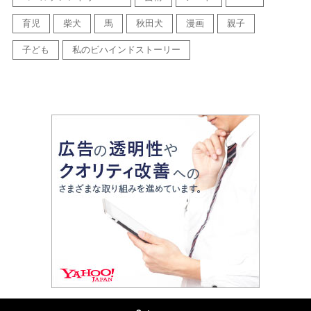
育児
柴犬
馬
秋田犬
漫画
親子
子ども
私のビハインドストーリー