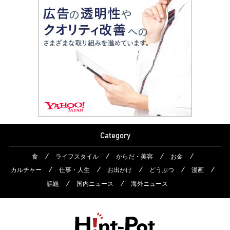
Category
食
ライフスタイル
からだ・美容
お金
カルチャー
仕事・人生
お出かけ
どうぶつ
漫画
話題
国内ニュース
海外ニュース