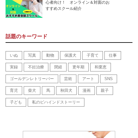
心者向け！ オンライン＆対面のお
すすめスクール紹介
話題のキーワード
いぬ
写真
動物
保護犬
子育て
仕事
実録
不妊治療
閉経
更年期
和栗恵
ゴールデンレトリーバー
芸術
アート
SNS
育児
柴犬
馬
秋田犬
漫画
親子
子ども
私のビハインドストーリー