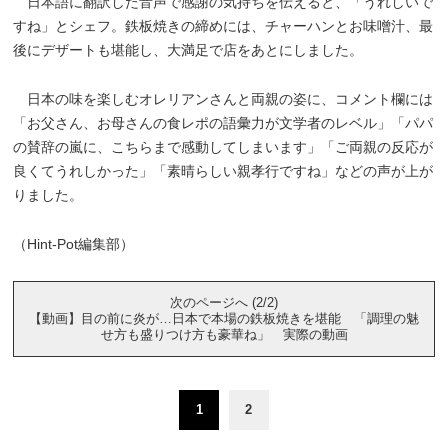
日本語に翻訳した音声で感謝の気持ちを伝えると、「うれしいで
すね」とシェフ。鉄板焼きの締めには、チャーハンとお味噌汁、最
後にデザートも堪能し、大満足で店をあとにしました。
日本の味を楽しむオレリアンさんと両親の姿に、コメント欄には
「お父さん、お母さんの食レポの語彙力が文学者のレベル」「パパ
の賛辞の嵐に、こちらまで感動してしまいます」「ご両親の反応が
良くてうれしかった」「素晴らしい親孝行ですね」などの声が上が
りました。
（Hint-Pot編集部）
次のページへ (2/2)
【動画】目の前に炎が…日本で本場の鉄板焼きを堪能 「調理の魅
せ方も盛りつけ方も豪華ね」 実際の動画
1
2