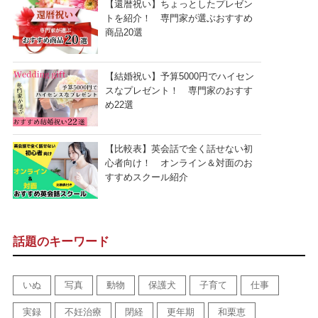
【還暦祝い】ちょっとしたプレゼン
トを紹介！ 専門家が選ぶおすすめ
商品20選
【結婚祝い】予算5000円でハイセン
スなプレゼント！ 専門家のおすす
め22選
【比較表】英会話で全く話せない初
心者向け！ オンライン＆対面のお
すすめスクール紹介
話題のキーワード
いぬ
写真
動物
保護犬
子育て
仕事
実録
不妊治療
閉経
更年期
和栗恵