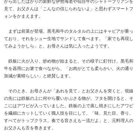
から出したばかりの新鮮な伊勢海老や仙台牛のシャトーブリアンを
見て、お父さんは「こんなの信じられないよ」と思わずスマートフ
ォンをかまえます。
まずは前菜が登場。黒毛和牛のタルタルの上にはキャビアが乗っ
ており、それをシュー生地でサンドして食べます。「家でも再現し
てみようかしら」と、お母さんは気に入ったようです。
鉄板に火が入り、炒め物が始まると、その様子に釘付け。黒毛和
牛を器用にお箸で食べながら、「お肉がとても柔らかい。火の通り
加減が素晴らしい」と絶賛します。
そのとき、お母さんが「あれを見て」とお父さんを突くと、視線
の先には鉄板の上に何やら覆いかぶさる物が。フタを開けると、そ
こにはアワビが入っていました。鉄板の上で蒸し焼きにしたアワビ
を繊細にカットしていく職人技を目にして、「味、見た目、香り、
すべてがトップクラス。奏でる音さえも一流だよ」と、元料理人の
お父さんも舌を巻きます。