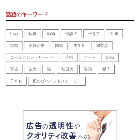
話題のキーワード
いぬ
写真
動物
保護犬
子育て
仕事
実録
不妊治療
閉経
更年期
和栗恵
ゴールデンレトリーバー
芸術
アート
SNS
育児
柴犬
馬
秋田犬
漫画
親子
子ども
私のビハインドストーリー