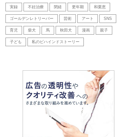
実録
不妊治療
閉経
更年期
和栗恵
ゴールデンレトリーバー
芸術
アート
SNS
育児
柴犬
馬
秋田犬
漫画
親子
子ども
私のビハインドストーリー