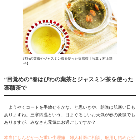
びわの葉茶やジャスミン茶を使った薬膳茶【写真：村上華
子】
“目覚めの”春はびわの葉茶とジャスミン茶を使った
薬膳茶で
ようやくコートを手放せるかな、と思いきや、朝晩は肌寒い日も
ありますね。三寒四温という、目まぐるしいお天気が春の象徴でも
ありますが、みなさん元気にお過ごしですか？
本当にしんどかった重い生理痛 婦人科医に相談、服用し始めたピ