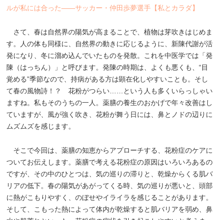
ルが私には合った――サッカー・仲田歩夢選手【私とカラダ】
さて、春は自然界の陽気が高まることで、植物は芽吹きはじめま
す。人の体も同様に、自然界の動きに応じるように、新陳代謝が活
発になり、冬に溜め込んでいたものを発散。これを中医学では「発
陳（はっちん）」と呼びます。発陳の時期は、よくも悪くも、“目
覚める”季節なので、持病がある方は顕在化しやすいことも。そし
て春の風物詩！？ 花粉がつらい……という人も多くいらっしゃい
ますね。私もそのうちの一人。薬膳の養生のおかげで年々改善はし
ていますが、風が強く吹き、花粉が舞う日には、鼻とノドの辺りに
ムズムズを感じます。
そこで今回は、薬膳の知恵からアプローチする、花粉症のケアに
ついてお伝えします。薬膳で考える花粉症の原因はいろいろあるの
ですが、その中のひとつは、気の巡りの滞りと、乾燥からくる肌バ
リアの低下。春の陽気があがってくる時、気の巡りが悪いと、頭部
に熱がこもりやすく、のぼせやイライラを感じることがあります。
そして、こもった熱によって体内が乾燥すると肌バリアを弱め、鼻