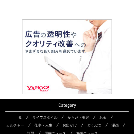
Category
食
ライフスタイル
からだ・美容
お金
カルチャー
仕事・人生
お出かけ
どうぶつ
漫画
話題
国内ニュース
海外ニュース