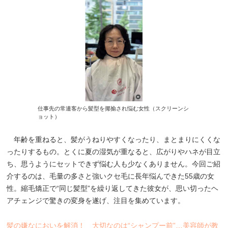
仕事先の常連客から髪型を揶揄され悩む女性（スクリーンシ
ョット）
年齢を重ねると、髪がうねりやすくなったり、まとまりにくくな
ったりするもの。とくに夏の湿気が重なると、広がりやハネが目立
ち、思うようにセットできず悩む人も少なくありません。今回ご紹
介するのは、毛量の多さと強いクセ毛に長年悩んできた55歳の女
性。縮毛矯正で“同じ髪型”を繰り返してきた彼女が、思い切ったヘ
アチェンジで驚きの変身を遂げ、注目を集めています。
髪の嫌なにおいを解消！ 大切なのは“シャンプー前”…美容師が教