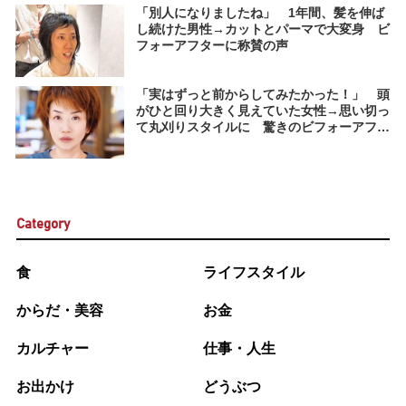
「別人になりましたね」 1年間、髪を伸ば
し続けた男性→カットとパーマで大変身 ビ
フォーアフターに称賛の声
「実はずっと前からしてみたかった！」 頭
がひと回り大きく見えていた女性→思い切っ
て丸刈りスタイルに 驚きのビフォーアフタ
ーに称賛の声 「女っぷりが数倍上がった」
Category
食
ライフスタイル
からだ・美容
お金
カルチャー
仕事・人生
お出かけ
どうぶつ