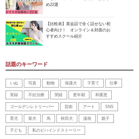
め22選
【比較表】英会話で全く話せない初
心者向け！ オンライン＆対面のお
すすめスクール紹介
話題のキーワード
いぬ
写真
動物
保護犬
子育て
仕事
実録
不妊治療
閉経
更年期
和栗恵
ゴールデンレトリーバー
芸術
アート
SNS
育児
柴犬
馬
秋田犬
漫画
親子
子ども
私のビハインドストーリー