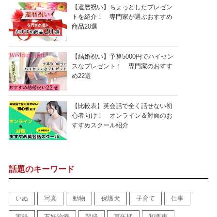
【還暦祝い】ちょっとしたプレゼン
トを紹介！ 専門家が選ぶおすすめ
商品20選
【結婚祝い】予算5000円でハイセン
スなプレゼント！ 専門家のおすす
め22選
【比較表】英会話で全く話せない初
心者向け！ オンライン＆対面のお
すすめスクール紹介
話題のキーワード
いぬ
写真
動物
保護犬
子育て
仕事
実録
不妊治療
閉経
更年期
和栗恵