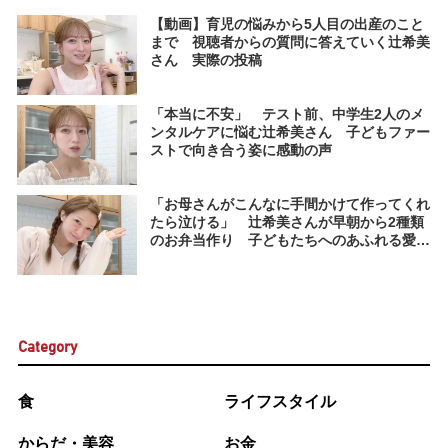
【動画】育児の悩みから5人目の出産のこと
まで 視聴者からの質問に答えていく辻希美
さん 実際の投稿
「本当に不安」 テスト前、中学生2人のメ
ンタルケアに悩む辻希美さん 子どもファー
ストで向き合う姿に感動の声
「お母さんがこんなに手間かけて作ってくれ
たら泣ける」 辻希美さんが早朝から2種類
のお弁当作り 子どもたちへのあふれる愛に
感動の声
Category
食
ライフスタイル
からだ・美容
お金