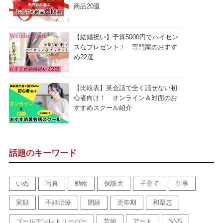
商品20選
【結婚祝い】予算5000円でハイセン
スなプレゼント！ 専門家のおすす
め22選
【比較表】英会話で全く話せない初
心者向け！ オンライン＆対面のお
すすめスクール紹介
話題のキーワード
いぬ
写真
動物
保護犬
子育て
仕事
実録
不妊治療
閉経
更年期
和栗恵
ゴールデンレトリーバー
芸術
アート
SNS