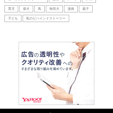
育児
柴犬
馬
秋田犬
漫画
親子
子ども
私のビハインドストーリー