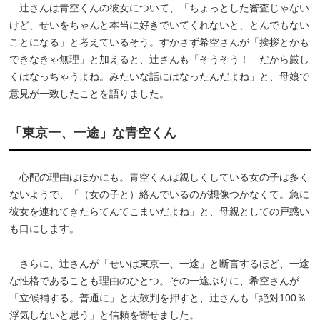
辻さんは青空くんの彼女について、「ちょっとした審査じゃない
けど、せいをちゃんと本当に好きでいてくれないと、とんでもない
ことになる」と考えているそう。すかさず希空さんが「挨拶とかも
できなきゃ無理」と加えると、辻さんも「そうそう！ だから厳し
くはなっちゃうよね。みたいな話にはなったんだよね」と、母娘で
意見が一致したことを語りました。
「東京一、一途」な青空くん
心配の理由はほかにも。青空くんは親しくしている女の子は多く
ないようで、「（女の子と）絡んでいるのが想像つかなくて。急に
彼女を連れてきたらてんてこまいだよね」と、母親としての戸惑い
も口にします。
さらに、辻さんが「せいは東京一、一途」と断言するほど、一途
な性格であることも理由のひとつ。その一途ぶりに、希空さんが
「立候補する。普通に」と太鼓判を押すと、辻さんも「絶対100％
浮気しないと思う」と信頼を寄せました。