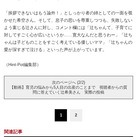
「挨拶できないはもう論外！」としっかり者の姉としての一面を覗
かせた希空さん。そして、息子の思いを尊重しつつも、失敗しない
よう案じる辻さんに対し、コメント欄には「辻ちゃんて、子育てに
対してすごく心が広いというか……寛大なんだと思うわー」「辻ち
ゃんは子どものことをすごく考えている優しいママ」「辻ちゃんの
愛が深すぎて泣ける」といった声が上がっています。
（Hint-Pot編集部）
次のページへ (2/2)
【動画】育児の悩みから5人目の出産のことまで 視聴者からの質
問に答えていく辻希美さん 実際の投稿
1
2
関連記事