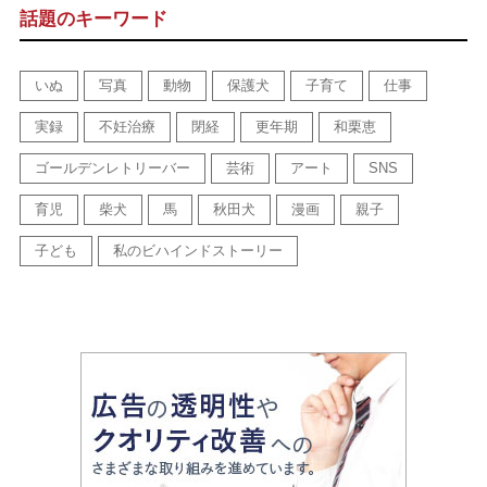
話題のキーワード
いぬ
写真
動物
保護犬
子育て
仕事
実録
不妊治療
閉経
更年期
和栗恵
ゴールデンレトリーバー
芸術
アート
SNS
育児
柴犬
馬
秋田犬
漫画
親子
子ども
私のビハインドストーリー