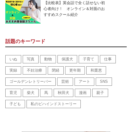
【比較表】英会話で全く話せない初
心者向け！ オンライン＆対面のお
すすめスクール紹介
話題のキーワード
いぬ
写真
動物
保護犬
子育て
仕事
実録
不妊治療
閉経
更年期
和栗恵
ゴールデンレトリーバー
芸術
アート
SNS
育児
柴犬
馬
秋田犬
漫画
親子
子ども
私のビハインドストーリー