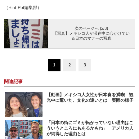
（Hint-Pot編集部）
次のページへ (2/3)
【写真】メキシコ人が滞在中に心がけてい
る日本のマナーの写真
1
2
3
関連記事
【動画】メキシコ人女性が日本食を満喫 観
光中に驚いた、文化の違いとは 実際の様子
「日本の街にゴミが転がっていない理由はこ
ういうところにもあるかもね」 アメリカ人
が納得した理由とは