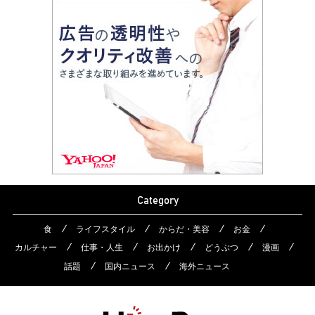
Category
食
ライフスタイル
からだ・美容
お金
カルチャー
仕事・人生
お出かけ
どうぶつ
漫画
話題
国内ニュース
海外ニュース