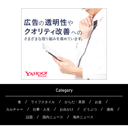
Category
食
ライフスタイル
からだ・美容
お金
カルチャー
仕事・人生
お出かけ
どうぶつ
漫画
話題
国内ニュース
海外ニュース