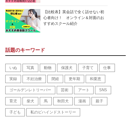
【比較表】英会話で全く話せない初
心者向け！ オンライン＆対面のお
すすめスクール紹介
話題のキーワード
いぬ
写真
動物
保護犬
子育て
仕事
実録
不妊治療
閉経
更年期
和栗恵
ゴールデンレトリーバー
芸術
アート
SNS
育児
柴犬
馬
秋田犬
漫画
親子
子ども
私のビハインドストーリー