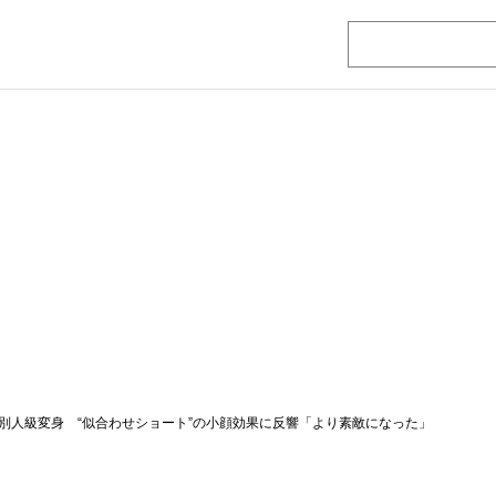
別人級変身 “似合わせショート”の小顔効果に反響「より素敵になった」