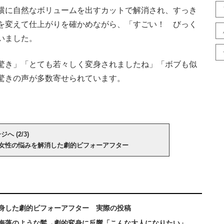
横に自然なボリュームを出すカットで解消され、すっき
を変えて仕上がりを確かめながら、「すごい！ びっく
いました。
驚き」「とても若々しく変身されましたね」「ボブも似
驚きの声が多数寄せられています。
へ (2/3)
女性の悩みを解消した劇的ビフォーアフター
身した劇的ビフォーアフター 実際の投稿
た海藻のような髪→劇的変身に反響「こんな大人になりたい」