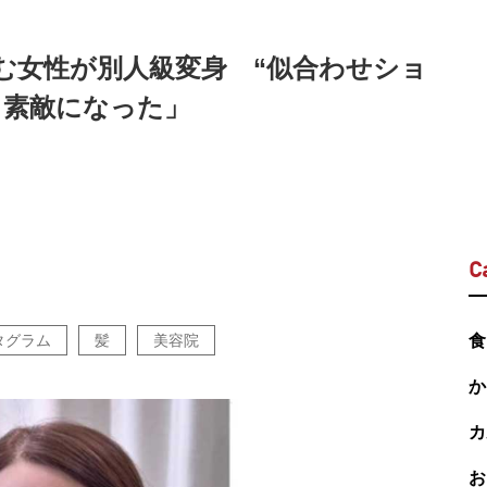
む女性が別人級変身 “似合わせショ
り素敵になった」
C
タグラム
髪
美容院
食
か
カ
お