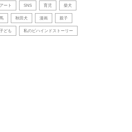
アート
SNS
育児
柴犬
馬
秋田犬
漫画
親子
子ども
私のビハインドストーリー