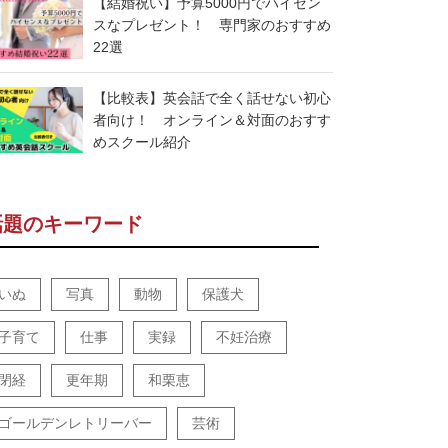
【結婚祝い】予算5000円でハイセン
スなプレゼント！ 専門家のおすすめ
22選
【比較表】英会話で全く話せない初心
者向け！ オンライン＆対面のおすす
めスクール紹介
話題のキーワード
いぬ
写真
動物
保護犬
子育て
仕事
実録
不妊治療
閉経
更年期
和栗恵
ゴールデンレトリーバー
芸術