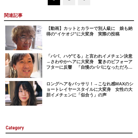
関連記事
【動画】カットとカラーで別人級に 娘も納
得の“イケオジ”に大変身 実際の投稿
「パパ、ハゲてる」と言われイメチェン決意
→さわやかヘアに大変身 驚きのビフォーア
フターに反響 「自慢のパパになっただろう
なぁ～」
ロングヘアをバッサリ！→こなれ感MAXのシ
ョートレイヤースタイルに大変身 女性の大
胆イメチェンに「似合う」の声
Category