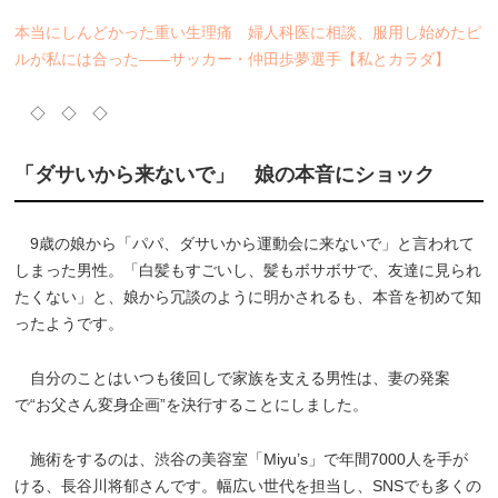
本当にしんどかった重い生理痛 婦人科医に相談、服用し始めたピ
ルが私には合った――サッカー・仲田歩夢選手【私とカラダ】
◇ ◇ ◇
「ダサいから来ないで」 娘の本音にショック
9歳の娘から「パパ、ダサいから運動会に来ないで」と言われて
しまった男性。「白髪もすごいし、髪もボサボサで、友達に見られ
たくない」と、娘から冗談のように明かされるも、本音を初めて知
ったようです。
自分のことはいつも後回しで家族を支える男性は、妻の発案
で“お父さん変身企画”を決行することにしました。
施術をするのは、渋谷の美容室「Miyu’s」で年間7000人を手が
ける、長谷川将郁さんです。幅広い世代を担当し、SNSでも多くの