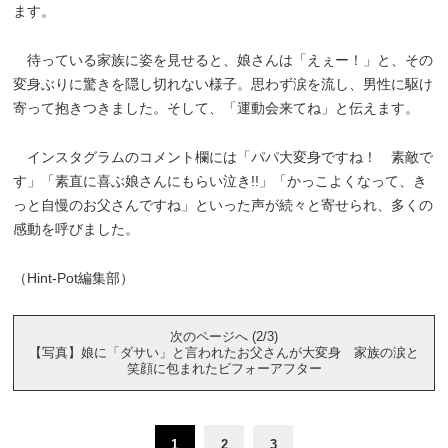
ます。
待っている家族に姿を見せると、娘さんは「えぇー！」と、その
変身ぶりに驚きを隠し切れない様子。思わず涙を流し、男性に駆け
寄って抱きつきました。そして、「運動会来てね」と伝えます。
インスタグラムのコメント欄には「パパ大変身ですね！ 素敵で
す」「素直に喜ぶ娘さんにもらい泣き!!」「かっこよくなって、き
っと自慢のお父さんですね」といった声が続々と寄せられ、多くの
感動を呼びました。
（Hint-Pot編集部）
次のページへ (2/3)
【写真】娘に「ダサい」と言われたお父さんが大変身 家族の涙と
笑顔に包まれたビフォーアフター
1
2
3