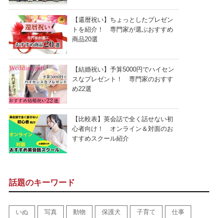
【還暦祝い】ちょっとしたプレゼン
トを紹介！ 専門家が選ぶおすすめ
商品20選
【結婚祝い】予算5000円でハイセン
スなプレゼント！ 専門家のおすす
め22選
【比較表】英会話で全く話せない初
心者向け！ オンライン＆対面のお
すすめスクール紹介
話題のキーワード
いぬ
写真
動物
保護犬
子育て
仕事