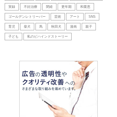
実録
不妊治療
閉経
更年期
和栗恵
ゴールデンレトリーバー
芸術
アート
SNS
育児
柴犬
馬
秋田犬
漫画
親子
子ども
私のビハインドストーリー