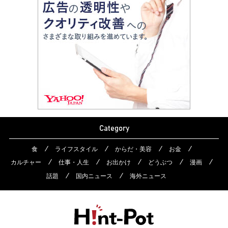
Category
食
ライフスタイル
からだ・美容
お金
カルチャー
仕事・人生
お出かけ
どうぶつ
漫画
話題
国内ニュース
海外ニュース