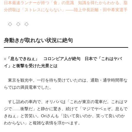
日本最速ランナーが持つ「食」の意識 知識を得たからわかる、脂
分摂取は「ストレスにならない」――陸上中長距離・田中希実選手
◇ ◇ ◇
身動きが取れない状況に絶句
○「息もできねぇ」 コロンビア人が絶句 日本で「これはヤバ
イ」と衝撃を受けた光景とは
東京を観光中、一行を待ち受けていたのは、通勤・通学時間帯な
らではの満員電車でした。
すし詰めの車内で、オリパパは「これが東京の電車だ。これはマ
ジで……衝撃だ」と静かに驚き、続けて「マジでヤベェぞ。息もで
きねぇ」と苦笑い。Oriさんも「泣いて良いのか、笑って良いのか
わからない」と複雑な表情を浮かべます。