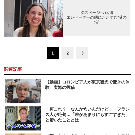
次のページへ (2/3)
エレベーターの隅にたたずむ“謎の
箱”
1
2
3
関連記事
【動画】コロンビア人が東京観光で驚きの体
験 実際の投稿
「何これ？ なんか怖いんだけど」 フラン
ス人が絶句…「差があまりにもすごすぎた」
と驚いたこととは