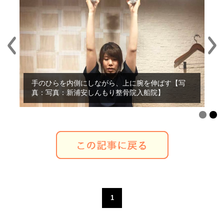
両手に水が入ったペットボトルを持つ。肘を曲げ
て、手のひらは外側に【写真：写真：新浦安しんも
手のひらを内側にしながら、上に腕を伸ばす【写
り整骨院入船院】
真：写真：新浦安しんもり整骨院入船院】
1