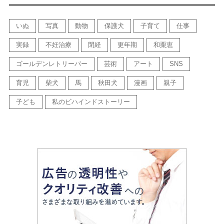
いぬ
写真
動物
保護犬
子育て
仕事
実録
不妊治療
閉経
更年期
和栗恵
ゴールデンレトリーバー
芸術
アート
SNS
育児
柴犬
馬
秋田犬
漫画
親子
子ども
私のビハインドストーリー