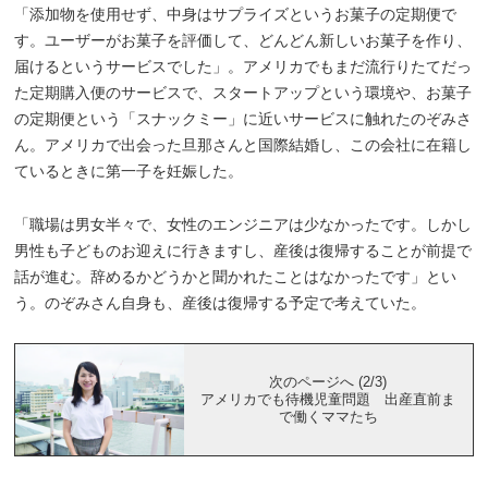
「添加物を使用せず、中身はサプライズというお菓子の定期便で
す。ユーザーがお菓子を評価して、どんどん新しいお菓子を作り、
届けるというサービスでした」。アメリカでもまだ流行りたてだっ
た定期購入便のサービスで、スタートアップという環境や、お菓子
の定期便という「スナックミー」に近いサービスに触れたのぞみさ
ん。アメリカで出会った旦那さんと国際結婚し、この会社に在籍し
ているときに第一子を妊娠した。
「職場は男女半々で、女性のエンジニアは少なかったです。しかし
男性も子どものお迎えに行きますし、産後は復帰することが前提で
話が進む。辞めるかどうかと聞かれたことはなかったです」とい
う。のぞみさん自身も、産後は復帰する予定で考えていた。
次のページへ (2/3)
アメリカでも待機児童問題 出産直前ま
で働くママたち