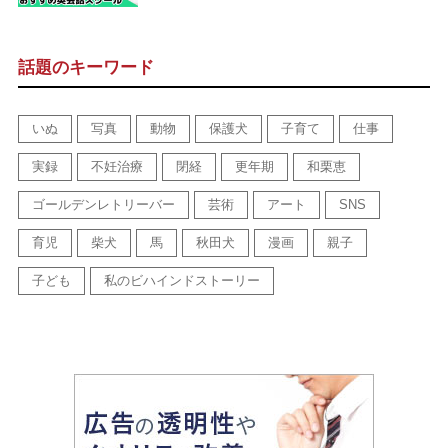
話題のキーワード
いぬ
写真
動物
保護犬
子育て
仕事
実録
不妊治療
閉経
更年期
和栗恵
ゴールデンレトリーバー
芸術
アート
SNS
育児
柴犬
馬
秋田犬
漫画
親子
子ども
私のビハインドストーリー