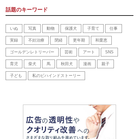
話題のキーワード
いぬ
写真
動物
保護犬
子育て
仕事
実録
不妊治療
閉経
更年期
和栗恵
ゴールデンレトリーバー
芸術
アート
SNS
育児
柴犬
馬
秋田犬
漫画
親子
子ども
私のビハインドストーリー