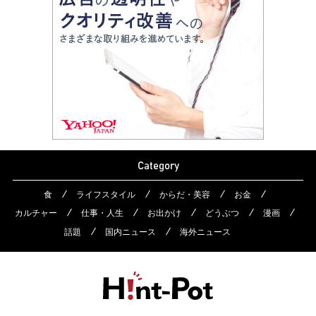
Category
食
ライフスタイル
からだ・美容
お金
カルチャー
仕事・人生
お出かけ
どうぶつ
漫画
話題
国内ニュース
海外ニュース