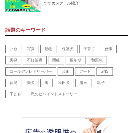
すすめスクール紹介
話題のキーワード
いぬ
写真
動物
保護犬
子育て
仕事
実録
不妊治療
閉経
更年期
和栗恵
ゴールデンレトリーバー
芸術
アート
SNS
育児
柴犬
馬
秋田犬
漫画
親子
子ども
私のビハインドストーリー