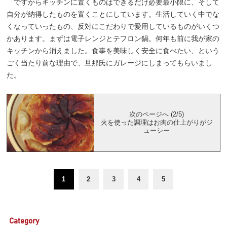
ですからキッチンに置くものはできるだけ必要最小限に、そして
自分が納得したものを置くことにしています。生活していく中でな
くなっていったもの、反対にこだわりで愛用しているものがいくつ
かあります。まずは電子レンジとテフロン鍋。何年も前に我が家の
キッチンから消えました。食事を美味しく安全に食べたい、という
ごく当たり前な理由で、旦那氏にガレージにしまってもらいまし
た。
次のページへ (2/5)
火を使った調理はお肉の仕上がりがジ
ューシー
1
2
3
4
5
Category