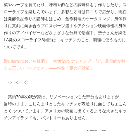
菜やハーブを育てたり、味噌や酢などの調味料を手作りしたり、ス
ローライフを楽しんでいます。多彩な才能は口コミで広がり、現在
は発酵食品作りの講師をはじめ、創作料理のケータリング、身体作
りに真剣に向き合うプロスポーツ選手やアクション映画俳優の身体
作りのアドバイザーなどさまざまな分野で活躍中。勢子さんが綴る
LA発のスローライフ3回目は、キッチンのこと、調理に使うものに
ついてです。
髪の嫌なにおいを解消！ 大切なのは“シャンプー前”…美容師が教
える正しい「ヘアケア」――特集「夏の汗対策」
◇ ◇ ◇
築約70年の我が家は、リノベーションした部分もありますが、
当時のまま、こじんまりとしたキッチンが表通りに面してちょこん
とくっついています。アメリカの映画に出てくるような大きなキッ
チンアイランドも、パントリーもありません。