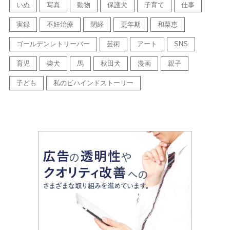
いぬ
写真
動物
保護犬
子育て
仕事
実録
不妊治療
閉経
更年期
和栗恵
ゴールデンレトリーバー
芸術
アート
SNS
育児
柴犬
馬
秋田犬
漫画
親子
子ども
私のビハインドストーリー