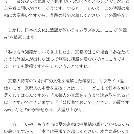
り、「自分なりの配慮で『和服でいったほうがよろしいですか』と
主催者に問いかけた」そうです。すると、「いいえ、この時期の京
都は大変暑いですから、普段の服でお越しください」との回答が。
しかし、日本の文化に造詣が深いティムラズさん。ここで“深読
み”を披露します。
「私はもう知識がついてきましたよ。京都ではこの場合『あなたの
ような外国人が出しゃばって無理に和服を着ないでけっこうです
よ、とても滑稽ですから』ということですね」
京都人特有の“いけず”の文化を理解した考察に、リプライ（返
信）には「京都人の本音を見抜くとは……」「どこまで日本を知り
尽くしてはるんですの」「京都人の真意をそうまで読み取られると
は、さすがでございます」「『普段着でおいでください』の罠です
ねw」などの声が寄せられ、大盛り上がり。
一方、「いや、もう本当に夏の京都は中華鍋の底といわれるくら
い暑いですから」「本当に平服でお越しください。本当に暑いんで