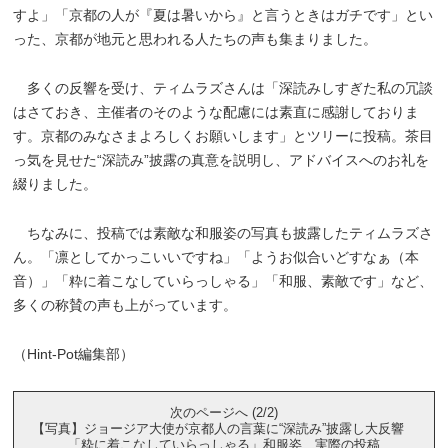
すよ」「京都の人が『夏は暑いから』と言うときはガチです」とい
った、京都が地元と思われる人たちの声も集まりました。
多くの反響を受け、ティムラズさんは「深読みしすぎた私の冗談
はさておき、主催者のそのような配慮には素直に感謝しておりま
す。京都のみなさまよろしくお願いします」とツリーに投稿。茶目
っ気を見せた“深読み”披露の真意を説明し、アドバイスへのお礼を
綴りました。
ちなみに、投稿では素敵な和服姿の写真も披露したティムラズさ
ん。「凛としてかっこいいですね」「ようお似合いどすなぁ（本
音）」「粋に着こなしていらっしゃる」「和服、素敵です」など、
多くの称賛の声も上がっています。
（Hint-Pot編集部）
次のページへ (2/2)
【写真】ジョージア大使が京都人の言葉に“深読み”披露し大反響
「粋に着こなしていらっしゃる」和服姿 実際の投稿