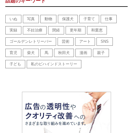
話題のキーワード
いぬ
写真
動物
保護犬
子育て
仕事
実録
不妊治療
閉経
更年期
和栗恵
ゴールデンレトリーバー
芸術
アート
SNS
育児
柴犬
馬
秋田犬
漫画
親子
子ども
私のビハインドストーリー