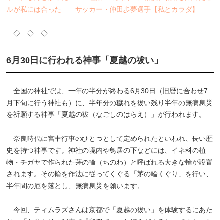
ルが私には合った――サッカー・仲田歩夢選手【私とカラダ】
◇ ◇ ◇
6月30日に行われる神事「夏越の祓い」
全国の神社では、一年の半分が終わる6月30日（旧暦に合わせ7
月下旬に行う神社も）に、半年分の穢れを祓い残り半年の無病息災
を祈願する神事「夏越の祓（なごしのはらえ）」が行われます。
奈良時代に宮中行事のひとつとして定められたといわれ、長い歴
史を持つ神事です。神社の境内や鳥居の下などには、イネ科の植
物・チガヤで作られた茅の輪（ちのわ）と呼ばれる大きな輪が設置
されます。その輪を作法に従ってくぐる「茅の輪くぐり」を行い、
半年間の厄を落とし、無病息災を願います。
今回、ティムラズさんは京都で「夏越の祓い」を体験するにあた