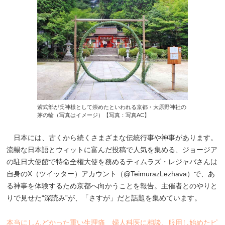
紫式部が氏神様として崇めたといわれる京都・大原野神社の
茅の輪（写真はイメージ）【写真：写真AC】
日本には、古くから続くさまざまな伝統行事や神事があります。
流暢な日本語とウィットに富んだ投稿で人気を集める、ジョージア
の駐日大使館で特命全権大使を務めるティムラズ・レジャバさんは
自身のX（ツイッター）アカウント（@TeimurazLezhava）で、あ
る神事を体験するため京都へ向かうことを報告。主催者とのやりと
りで見せた“深読み”が、「さすが」だと話題を集めています。
本当にしんどかった重い生理痛 婦人科医に相談、服用し始めたピ