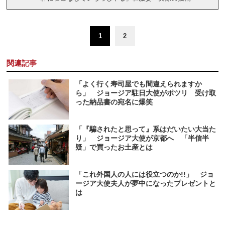
1
2
関連記事
「よく行く寿司屋でも間違えられますか
ら」 ジョージア駐日大使がポツリ 受け取
った納品書の宛名に爆笑
「『騙されたと思って』系はだいたい大当た
り」 ジョージア大使が京都へ 「半信半
疑」で買ったお土産とは
「これ外国人の人には役立つのか!!」 ジョ
ージア大使夫人が夢中になったプレゼントと
は