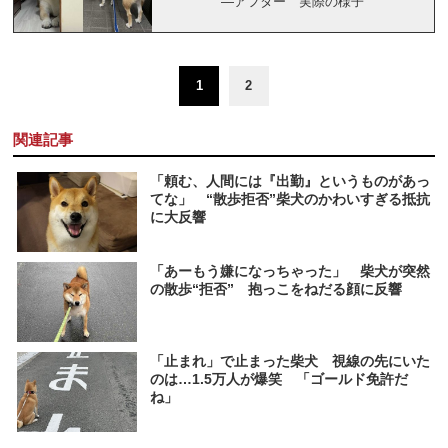
―アフター 実際の様子
1
2
関連記事
「頼む、人間には『出勤』というものがあっ
てな」 “散歩拒否”柴犬のかわいすぎる抵抗
に大反響
「あーもう嫌になっちゃった」 柴犬が突然
の散歩“拒否” 抱っこをねだる顔に反響
「止まれ」で止まった柴犬 視線の先にいた
のは…1.5万人が爆笑 「ゴールド免許だ
ね」