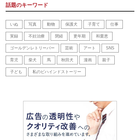
話題のキーワード
いぬ
写真
動物
保護犬
子育て
仕事
実録
不妊治療
閉経
更年期
和栗恵
ゴールデンレトリーバー
芸術
アート
SNS
育児
柴犬
馬
秋田犬
漫画
親子
子ども
私のビハインドストーリー