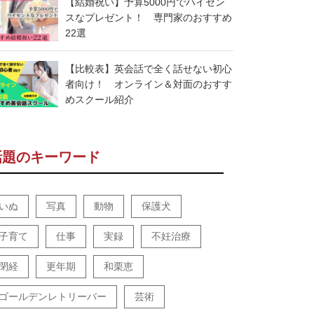
【結婚祝い】予算5000円でハイセン
スなプレゼント！ 専門家のおすすめ
22選
【比較表】英会話で全く話せない初心
者向け！ オンライン＆対面のおすす
めスクール紹介
話題のキーワード
いぬ
写真
動物
保護犬
子育て
仕事
実録
不妊治療
閉経
更年期
和栗恵
ゴールデンレトリーバー
芸術