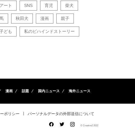
アート
SNS
育児
柴犬
馬
秋田犬
漫画
親子
子ども
私のビハインドストーリー
漫画
話題
国内ニュース
海外ニュース
ーポリシー
パーソナルデータの外部送信について
© Creative2 2022