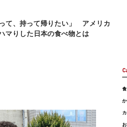
って、持って帰りたい」 アメリカ
ハマりした日本の食べ物とは
C
食
か
カ
お