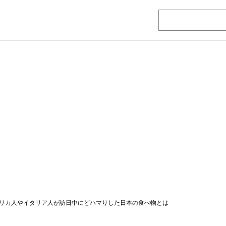
リカ人やイタリア人が訪日中にどハマりした日本の食べ物とは