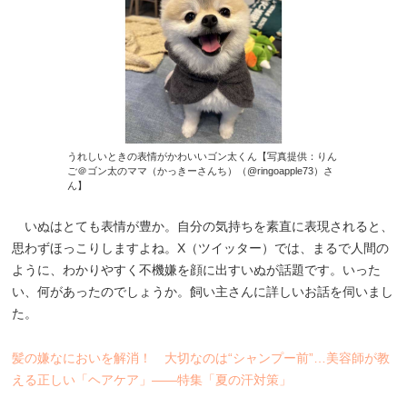
うれしいときの表情がかわいいゴン太くん【写真提供：りん
ご＠ゴン太のママ（かっきーさんち）（@ringoapple73）さ
ん】
いぬはとても表情が豊か。自分の気持ちを素直に表現されると、
思わずほっこりしますよね。X（ツイッター）では、まるで人間の
ように、わかりやすく不機嫌を顔に出すいぬが話題です。いった
い、何があったのでしょうか。飼い主さんに詳しいお話を伺いまし
た。
髪の嫌なにおいを解消！ 大切なのは“シャンプー前”…美容師が教
える正しい「ヘアケア」――特集「夏の汗対策」