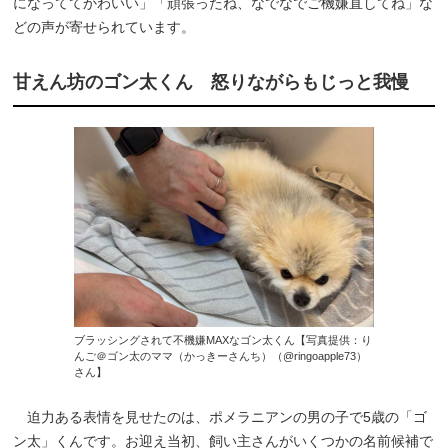
になっててかわいい」「頑張ったね、なでなでご機嫌直してね」な
どの声が寄せられています。
甘えん坊のゴン太くん 怒りながらもじっと我慢
ブラッシングされて不機嫌MAXなゴン太くん【写真提供：り
んご＠ゴン太のママ（かっきーさんち）（@ringoapple73）
さん】
迫力ある表情を見せたのは、ポメラニアンの男の子で5歳の「ゴ
ン太」くんです。お迎え当初、飼い主さんがいくつかの名前候補で