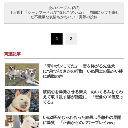
次のページへ (2/2)
【写真】「シャンプーされて“激おこ”のいぬ」 眉間にシワを寄せ
た不機嫌な表情もかわいい 実際の投稿
1
2
関連記事
「背中ポンしてた」 雷を怖がる先住犬
に“弟”がまさかの行動 いぬ同士の温かい絆
に感動の声
嫉妬心を爆発させる柴犬 ぬいぐるみをくわ
えて取り乱す姿が話題に 「想像の10倍怒っ
てる」
いぬ2匹がじゃれ合った結果…予想外の展開
に爆笑 「正面からのパワープレイww」