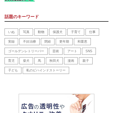
話題のキーワード
いぬ
写真
動物
保護犬
子育て
仕事
実録
不妊治療
閉経
更年期
和栗恵
ゴールデンレトリーバー
芸術
アート
SNS
育児
柴犬
馬
秋田犬
漫画
親子
子ども
私のビハインドストーリー