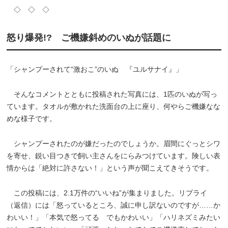
◇ ◇ ◇
怒り爆発!? ご機嫌斜めのいぬが話題に
「シャンプーされて“激おこ”のいぬ 『ユルサナイ』」
そんなコメントとともに投稿された写真には、1匹のいぬが写っ
ています。タオルが敷かれた洗面台の上に座り、何やらご機嫌なな
めな様子です。
シャンプーされたのが嫌だったのでしょうか。眉間にぐっとシワ
を寄せ、鋭い目つきで飼い主さんをにらみつけています。険しい表
情からは「絶対に許さない！」という声が聞こえてきそうです。
この投稿には、2.1万件の“いいね”が集まりました。リプライ
（返信）には「怒っているところ、誠に申し訳ないのですが……か
わいい！」「本気で怒ってる でもかわいい」「ハリネズミみたい