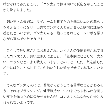
呼びかけてみたところ、「ゴン太」で振り向いて反応を示したこと
から決まりました。
飼い主さん夫婦は、マイホームを建てたのを機にいぬとの暮らし
を考えるようになり、出先でゴン太くんと目が合った瞬間に運命を
感じたといいます。ゴン太くんも、抱っこされると、シッポを振り
ながら喜んでいたそうです。
こうして飼い主さんにお迎えされ、たくさんの愛情を注がれて育
ったゴン太くん。飼い主さんによると、「基本的にビビりで、大き
いトラックなどによく吠えています」とのこと。ただ、気を許した
相手にはとことん甘えて、かわいらしい姿を見せてくれるといいま
す。
そんなゴン太くんには、普段からどうしても苦手なことがあるそ
う。それはブラッシング。健康維持や、いつまでもふわふわな美し
い被毛を保つために欠かせませんが、ゴン太くんはなかなか受け入
れられないようです。