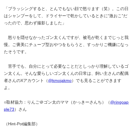
「ブラッシングすると、とんでもない顔で怒ります（笑）。この日
はシャンプーをして、ドライヤーで乾かしているときに“激おこ”だ
ったので、思わず撮影しました」
怒りを隠せなかったゴン太くんですが、被毛が乾くまでじっと我
慢。ご褒美にチューブ型おやつをもらうと、すっかりご機嫌になっ
たそうです。
苦手でも、自分にとって必要なことだとしっかり理解しているゴ
ン太くん。そんな愛らしいゴン太くんの日常は、飼い主さんの配偶
者さんのXアカウント（
@kmojakmo
）でも見ることができます
よ。
○取材協力：りんご＠ゴン太のママ（かっきーさんち）（
@ringoap
ple73
）さん
（Hint-Pot編集部）