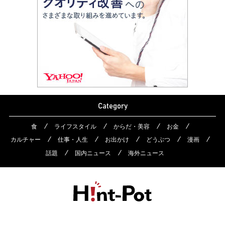
Category
食
ライフスタイル
からだ・美容
お金
カルチャー
仕事・人生
お出かけ
どうぶつ
漫画
話題
国内ニュース
海外ニュース