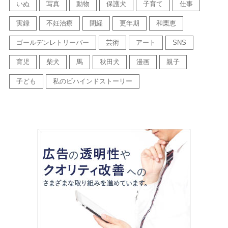
いぬ
写真
動物
保護犬
子育て
仕事
実録
不妊治療
閉経
更年期
和栗恵
ゴールデンレトリーバー
芸術
アート
SNS
育児
柴犬
馬
秋田犬
漫画
親子
子ども
私のビハインドストーリー