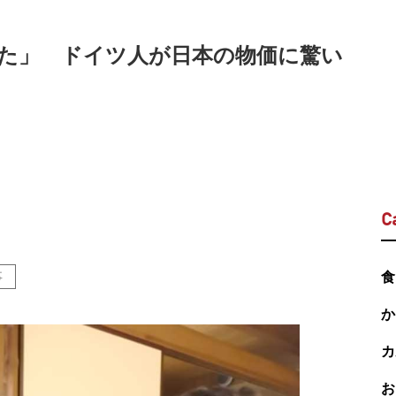
た」 ドイツ人が日本の物価に驚い
C
事
食
か
カ
お