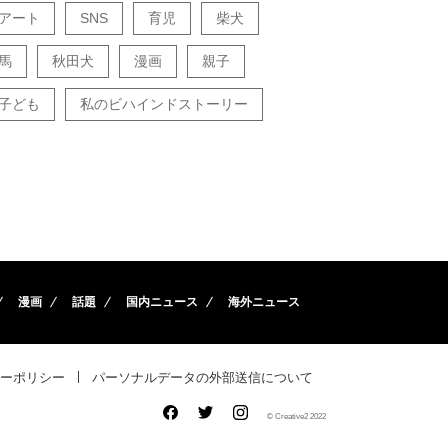
アート
SNS
育児
柴犬
馬
秋田犬
漫画
親子
子ども
私のビハインドストーリー
漫画
話題
国内ニュース
海外ニュース
ーポリシー
パーソナルデータの外部送信について
© Creative2 2022