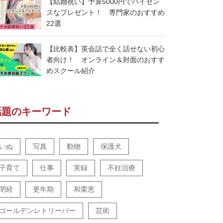
【結婚祝い】予算5000円でハイセン
スなプレゼント！ 専門家のおすすめ
22選
【比較表】英会話で全く話せない初心
者向け！ オンライン＆対面のおすす
めスクール紹介
話題のキーワード
いぬ
写真
動物
保護犬
子育て
仕事
実録
不妊治療
閉経
更年期
和栗恵
ゴールデンレトリーバー
芸術