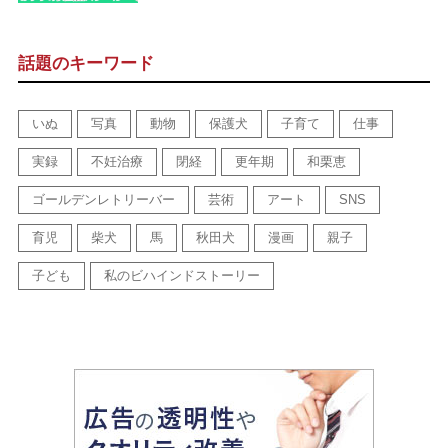
話題のキーワード
いぬ
写真
動物
保護犬
子育て
仕事
実録
不妊治療
閉経
更年期
和栗恵
ゴールデンレトリーバー
芸術
アート
SNS
育児
柴犬
馬
秋田犬
漫画
親子
子ども
私のビハインドストーリー