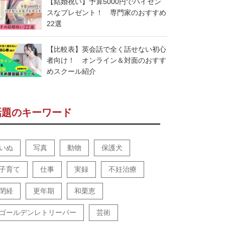
【結婚祝い】予算5000円でハイセン
スなプレゼント！ 専門家のおすすめ
22選
【比較表】英会話で全く話せない初心
者向け！ オンライン＆対面のおすす
めスクール紹介
話題のキーワード
いぬ
写真
動物
保護犬
子育て
仕事
実録
不妊治療
閉経
更年期
和栗恵
ゴールデンレトリーバー
芸術