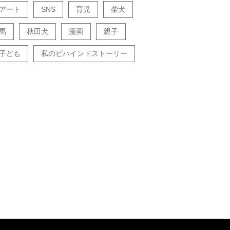
アート
SNS
育児
柴犬
馬
秋田犬
漫画
親子
子ども
私のビハインドストーリー