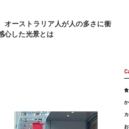
 オーストラリア人が人の多さに衝
感心した光景とは
C
食
か
カ
お