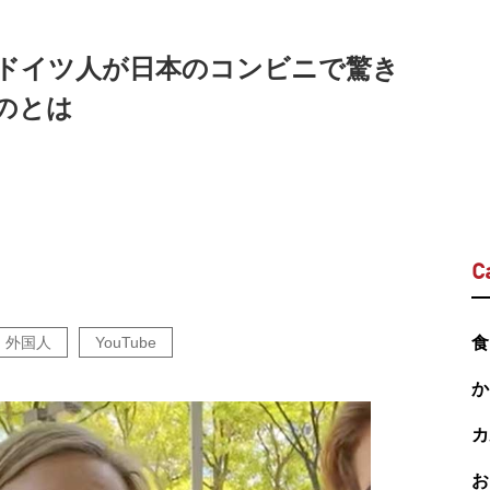
 ドイツ人が日本のコンビニで驚き
のとは
C
外国人
YouTube
食
か
カ
お