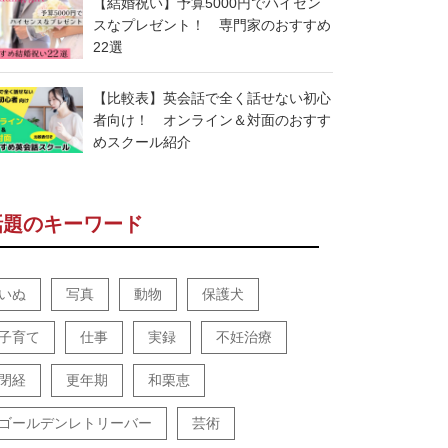
【結婚祝い】予算5000円でハイセン
スなプレゼント！ 専門家のおすすめ
22選
【比較表】英会話で全く話せない初心
者向け！ オンライン＆対面のおすす
めスクール紹介
話題のキーワード
いぬ
写真
動物
保護犬
子育て
仕事
実録
不妊治療
閉経
更年期
和栗恵
ゴールデンレトリーバー
芸術