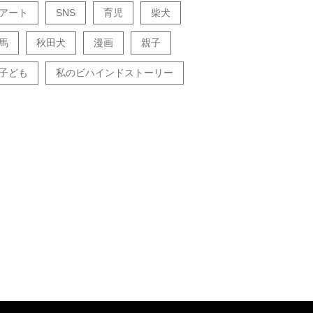
アート
SNS
育児
柴犬
馬
秋田犬
漫画
親子
子ども
私のビハインドストーリー