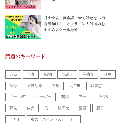
【比較表】英会話で全く話せない初
心者向け！ オンライン＆対面のお
すすめスクール紹介
話題のキーワード
いぬ
写真
動物
保護犬
子育て
仕事
実録
不妊治療
閉経
更年期
和栗恵
ゴールデンレトリーバー
芸術
アート
SNS
育児
柴犬
馬
秋田犬
漫画
親子
子ども
私のビハインドストーリー