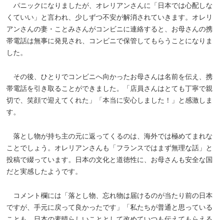
パニックになりましたが、オレリアンさんに「日本では心配しな
くていい」と言われ、少しずつ不安が解消されていきます。オレリ
アンさんの妻・ことみさんがコンビニに連絡すると、お母さんの携
帯電話は無事に発見され、コンビニで保管してもらうことになりま
した。
その後、ひとりでコンビニへ向かったお母さんは名前を伝え、携
帯電話を引き取ることができました。「店員さんはとても丁寧で親
切で、笑顔で迎えてくれた」「本当に安心しました！」と感激しま
す。
落とし物が持ち主の元に返ってくるのは、海外では極めてまれな
ことでしょう。オレリアンさんも「フランスではまず無理な話」と
投稿で綴っています。日本の文化と道徳性に、お母さんも安全な国
だと実感したようです。
コメント欄には「落とし物、忘れ物は届けるのが当たり前の日本
ですが、手元に戻って良かったです」「私たちが普通と思っている
ことも、日本の素晴らしいこととして改めていつも伝えてもらえる