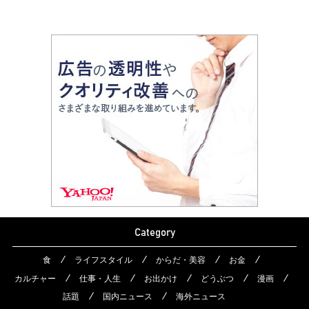
Category
食
ライフスタイル
からだ・美容
お金
カルチャー
仕事・人生
お出かけ
どうぶつ
漫画
話題
国内ニュース
海外ニュース