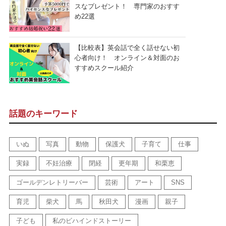
スなプレゼント！ 専門家のおすす
め22選
【比較表】英会話で全く話せない初
心者向け！ オンライン＆対面のお
すすめスクール紹介
話題のキーワード
いぬ
写真
動物
保護犬
子育て
仕事
実録
不妊治療
閉経
更年期
和栗恵
ゴールデンレトリーバー
芸術
アート
SNS
育児
柴犬
馬
秋田犬
漫画
親子
子ども
私のビハインドストーリー