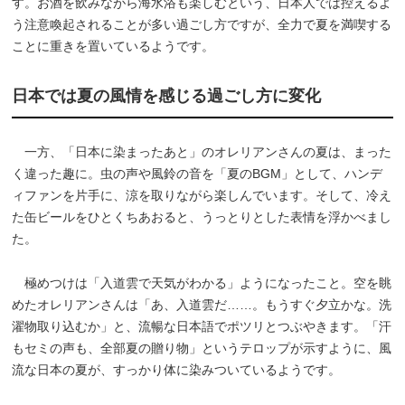
す。お酒を飲みながら海水浴も楽しむという、日本人では控えるよ
う注意喚起されることが多い過ごし方ですが、全力で夏を満喫する
ことに重きを置いているようです。
日本では夏の風情を感じる過ごし方に変化
一方、「日本に染まったあと」のオレリアンさんの夏は、まった
く違った趣に。虫の声や風鈴の音を「夏のBGM」として、ハンデ
ィファンを片手に、涼を取りながら楽しんでいます。そして、冷え
た缶ビールをひとくちあおると、うっとりとした表情を浮かべまし
た。
極めつけは「入道雲で天気がわかる」ようになったこと。空を眺
めたオレリアンさんは「あ、入道雲だ……。もうすぐ夕立かな。洗
濯物取り込むか」と、流暢な日本語でポツリとつぶやきます。「汗
もセミの声も、全部夏の贈り物」というテロップが示すように、風
流な日本の夏が、すっかり体に染みついているようです。