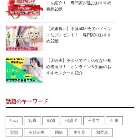
トを紹介！ 専門家が選ぶおすすめ
商品20選
【結婚祝い】予算5000円でハイセン
スなプレゼント！ 専門家のおすす
め22選
【比較表】英会話で全く話せない初
心者向け！ オンライン＆対面のお
すすめスクール紹介
話題のキーワード
いぬ
写真
動物
保護犬
子育て
仕事
実録
不妊治療
閉経
更年期
和栗恵