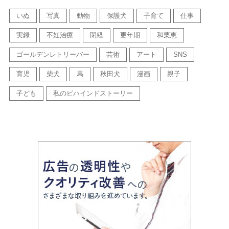
いぬ
写真
動物
保護犬
子育て
仕事
実録
不妊治療
閉経
更年期
和栗恵
ゴールデンレトリーバー
芸術
アート
SNS
育児
柴犬
馬
秋田犬
漫画
親子
子ども
私のビハインドストーリー