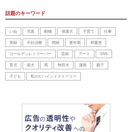
話題のキーワード
いぬ
写真
動物
保護犬
子育て
仕事
実録
不妊治療
閉経
更年期
和栗恵
ゴールデンレトリーバー
芸術
アート
SNS
育児
柴犬
馬
秋田犬
漫画
親子
子ども
私のビハインドストーリー