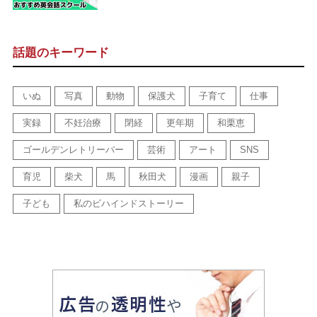
話題のキーワード
いぬ
写真
動物
保護犬
子育て
仕事
実録
不妊治療
閉経
更年期
和栗恵
ゴールデンレトリーバー
芸術
アート
SNS
育児
柴犬
馬
秋田犬
漫画
親子
子ども
私のビハインドストーリー