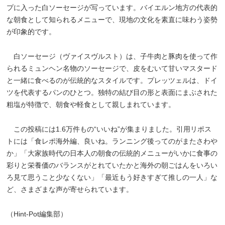
プに入った白ソーセージが写っています。バイエルン地方の代表的
な朝食として知られるメニューで、現地の文化を素直に味わう姿勢
が印象的です。
白ソーセージ（ヴァイスヴルスト）は、子牛肉と豚肉を使って作
られるミュンヘン名物のソーセージで、皮をむいて甘いマスタード
と一緒に食べるのが伝統的なスタイルです。プレッツェルは、ドイ
ツを代表するパンのひとつ。独特の結び目の形と表面にまぶされた
粗塩が特徴で、朝食や軽食として親しまれています。
この投稿には1.6万件もの“いいね”が集まりました。引用リポス
トには「食レポ海外編、良いね。ランニング後ってのがまたさわや
か」「大家族時代の日本人の朝食の伝統的メニューがいかに食事の
彩りと栄養価のバランスがとれていたかと海外の朝ごはんをいろい
ろ見て思うこと少なくない」「最近もう好きすぎて推しの一人」な
ど、さまざまな声が寄せられています。
（Hint-Pot編集部）