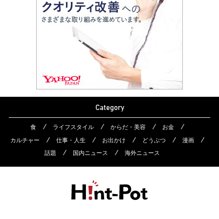
Category
食
ライフスタイル
からだ・美容
お金
カルチャー
仕事・人生
お出かけ
どうぶつ
漫画
話題
国内ニュース
海外ニュース