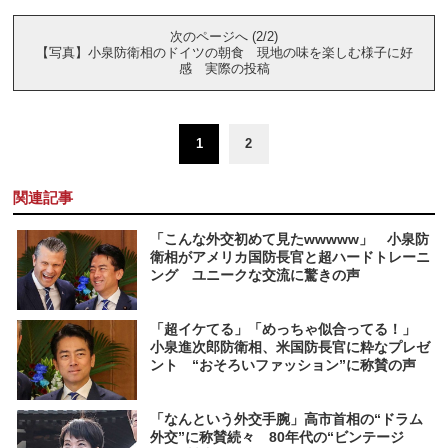
次のページへ (2/2)
【写真】小泉防衛相のドイツの朝食 現地の味を楽しむ様子に好
感 実際の投稿
1
2
関連記事
「こんな外交初めて見たwwwww」 小泉防
衛相がアメリカ国防長官と超ハードトレーニ
ング ユニークな交流に驚きの声
「超イケてる」「めっちゃ似合ってる！」
小泉進次郎防衛相、米国防長官に粋なプレゼ
ント “おそろいファッション”に称賛の声
「なんという外交手腕」高市首相の“ドラム
外交”に称賛続々 80年代の“ビンテージ