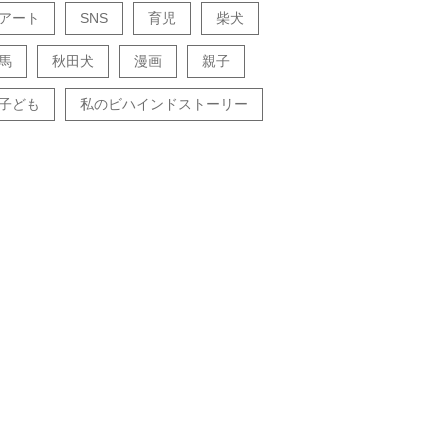
アート
SNS
育児
柴犬
馬
秋田犬
漫画
親子
子ども
私のビハインドストーリー