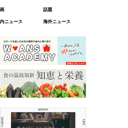
画
話題
内ニュース
海外ニュース