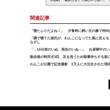
関連記事
「寝たふりだよね！」 夕食時に飼い主の膝で仰向
「隣で寝てた彼氏が、わんこになってた風に見える
なざし
「←10分前のいぬ 現在のいぬ→」 お昼寝中の
散歩後の秋田犬3匹 足を洗うため順番待ちする姿
わんこが公園で記念撮影 3万人に大注目された理