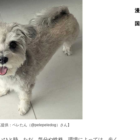
漫
国
：ペレたん（@pelepeledog）さん】
いひと時。ただ、気分や性格、環境によっては、歩く