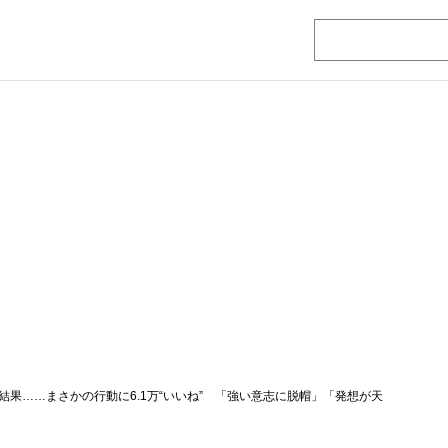
果……まさかの行動に6.1万“いいね” 「強い意志に脱帽」「発想が天