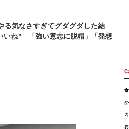
やる気なさすぎてグダグダした結
“いいね” 「強い意志に脱帽」「発想
C
食
か
カ
お