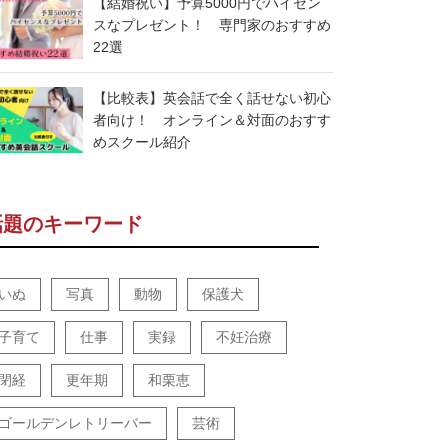
【結婚祝い】予算5000円でハイセン
スなプレゼント！ 専門家のおすすめ
22選
【比較表】英会話で全く話せない初心
者向け！ オンライン＆対面のおすす
めスクール紹介
話題のキーワード
いぬ
写真
動物
保護犬
子育て
仕事
実録
不妊治療
閉経
更年期
和栗恵
ゴールデンレトリーバー
芸術