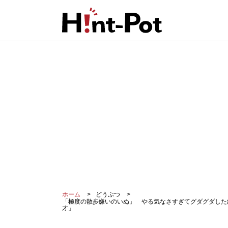
ホーム
どうぶつ
「極度の散歩嫌いのいぬ」 やる気なさすぎてグダグダした結
才」